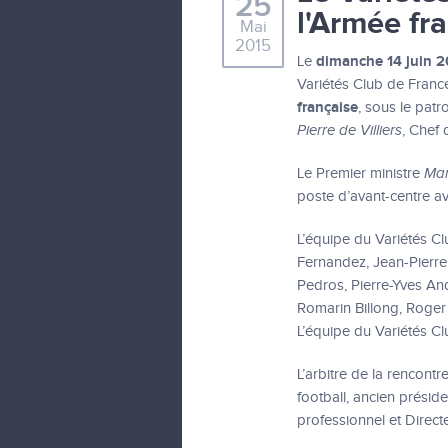
25
l'Armée fr
Mai
2015
dimanche 14 juin 2
Le
Variétés Club de Franc
française
, sous le pat
Pierre de Villiers
, Chef 
Le Premier ministre
Man
poste d’avant-centre a
L’équipe du Variétés C
Fernandez, Jean-Pierr
Pedros, Pierre-Yves And
Romarin Billong, Roger 
L’équipe du Variétés Cl
L’arbitre de la rencontr
football, ancien présid
professionnel et Direct