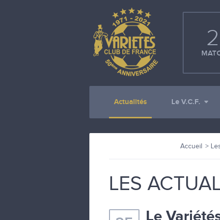
2
MATC
Actualités
Le V.C.F.
Accueil
Les
LES ACTUAL
Le Variété