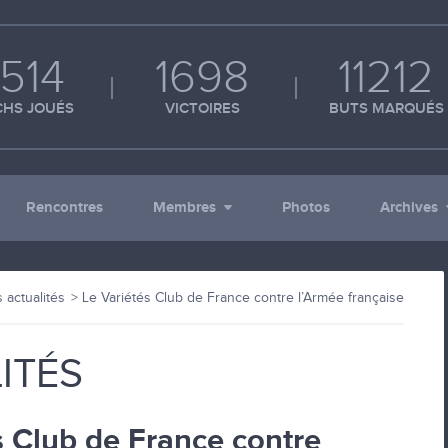
514
1698
11212
HS JOUÉS
VICTOIRES
BUTS MARQUÉS
Rencontres
Membres
Photos
Archives
 actualités
Le Variétés Club de France contre l’Armée française
ITÉS
s Club de France contre