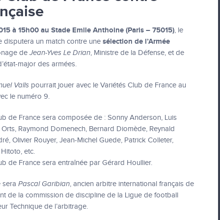
ançaise
015 à 15h00 au Stade Emile Anthoine (Paris – 75015)
, le
sélection de l’Armée
e disputera un match contre une
ronage de
Jean-Yves Le Drian
, Ministre de la Défense, et de
d’état-major des armées.
uel Valls
pourrait jouer avec le Variétés Club de France au
vec le numéro 9.
lub de France sera composée de : Sonny Anderson, Luis
e Orts, Raymond Domenech, Bernard Diomède, Reynald
ré, Olivier Rouyer, Jean-Michel Guede, Patrick Colleter,
Hitoto, etc.
ub de France sera entraînée par Gérard Houllier.
e sera
Pascal Garibian
, ancien arbitre international français de
ent de la commission de discipline de la Ligue de football
eur Technique de l’arbitrage.