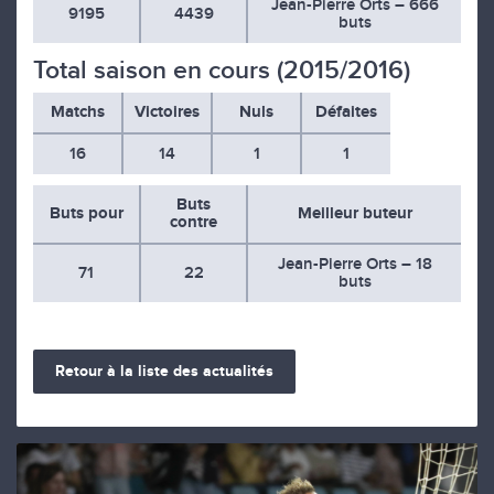
Jean-Pierre Orts – 666
9195
4439
buts
Total saison en cours (2015/2016)
Matchs
Victoires
Nuls
Défaites
16
14
1
1
Buts
Buts pour
Meilleur buteur
contre
Jean-Pierre Orts – 18
71
22
buts
Retour à la liste des actualités