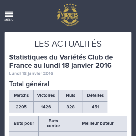
LES ACTUALITÉS
Statistiques du Variétés Club de
France au lundi 18 janvier 2016
Lundi 18 janvier 2016
Total général
Matchs
Victoires
Nuls
Défaites
2205
1426
328
451
Buts
Buts pour
Meilleur buteur
contre