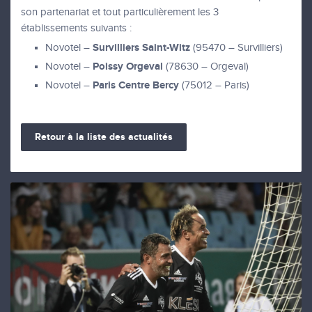
son partenariat et tout particulièrement les 3
établissements suivants :
Survilliers Saint-Witz
Novotel –
(95470 – Survilliers)
Poissy Orgeval
Novotel –
(78630 – Orgeval)
Paris Centre Bercy
Novotel –
(75012 – Paris)
Retour à la liste des actualités