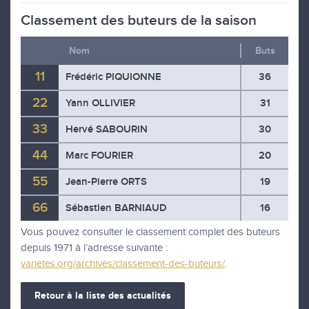
Classement des buteurs de la saison
Nom
Buts
1
Frédéric PIQUIONNE
36
2
Yann OLLIVIER
31
3
Hervé SABOURIN
30
4
Marc FOURIER
20
5
Jean-Pierre ORTS
19
6
Sébastien BARNIAUD
16
Vous pouvez consulter le classement complet des buteurs
depuis 1971 à l’adresse suivante :
varietes.org/archives/classement-des-buteurs/
.
Retour à la liste des actualités