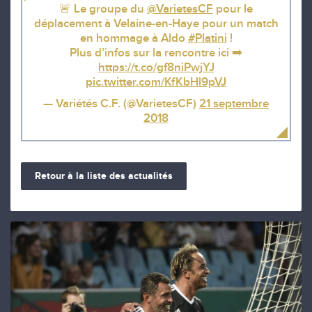
🚨 Le groupe du
@VarietesCF
pour le
déplacement à Velaine-en-Haye pour un match
en hommage à Aldo
#Platini
!
Plus d’infos sur la rencontre ici ➡️
https://t.co/gf8niPwjYJ
pic.twitter.com/KfKbHl9pVJ
— Variétés C.F. (@VarietesCF)
21 septembre
2018
Retour à la liste des actualités