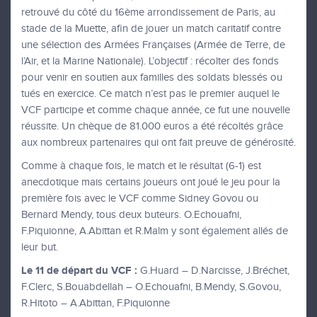
retrouvé du côté du 16ème arrondissement de Paris, au
stade de la Muette, afin de jouer un match caritatif contre
une sélection des Armées Françaises (Armée de Terre, de
l’Air, et la Marine Nationale). L’objectif : récolter des fonds
pour venir en soutien aux familles des soldats blessés ou
tués en exercice. Ce match n’est pas le premier auquel le
VCF participe et comme chaque année, ce fut une nouvelle
réussite. Un chèque de 81.000 euros a été récoltés grâce
aux nombreux partenaires qui ont fait preuve de générosité.
Comme à chaque fois, le match et le résultat (6-1) est
anecdotique mais certains joueurs ont joué le jeu pour la
première fois avec le VCF comme Sidney Govou ou
Bernard Mendy, tous deux buteurs. O.Echouafni,
F.Piquionne, A.Abittan et R.Malm y sont également allés de
leur but.
Le 11 de départ du VCF :
G.Huard – D.Narcisse, J.Bréchet,
F.Clerc, S.Bouabdellah – O.Echouafni, B.Mendy, S.Govou,
R.Hitoto – A.Abittan, F.Piquionne