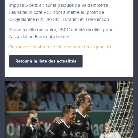
imposé 5 buts à 1 sur la pelouse de Valdampierre !
Les buteurs côté VCF sont à mettre au profit de
O.Djellilahine (x2), JP.Orts, J.Brahmi et J.Dickenson.
Grâce à cette rencontre, 250€ ont été récoltés pour
l’association France Alzheimer.
Retrouvez les photos de la rencontre en cliquant ici.
Retour à la liste des actualités