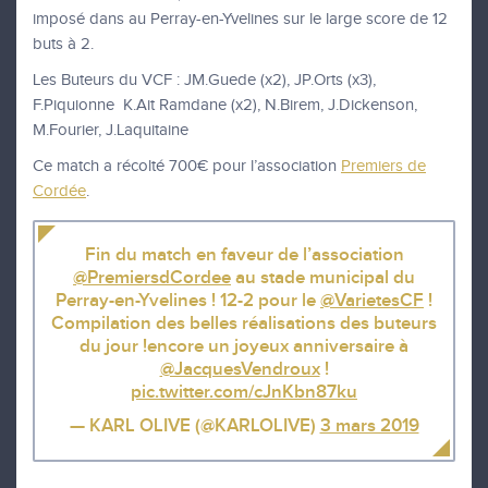
imposé dans au Perray-en-Yvelines sur le large score de 12
buts à 2.
Les Buteurs du VCF : JM.Guede (x2), JP.Orts (x3),
F.Piquionne K.Ait Ramdane (x2), N.Birem, J.Dickenson,
M.Fourier, J.Laquitaine
Ce match a récolté 700€ pour l’association
Premiers de
Cordée
.
Fin du match en faveur de l’association
@PremiersdCordee
au stade municipal du
Perray-en-Yvelines ! 12-2 pour le
@VarietesCF
!
Compilation des belles réalisations des buteurs
du jour !encore un joyeux anniversaire à
@JacquesVendroux
!
pic.twitter.com/cJnKbn87ku
— KARL OLIVE (@KARLOLIVE)
3 mars 2019