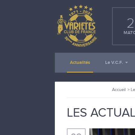
2
MATC
Actualités
Le V.C.F.
Accueil
Le
LES ACTUAL