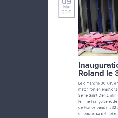
09
Mai
2019
Inaugurati
Roland le 
Le dimanche 30 juin, à 
match fort en émotions
Seine Saint-Denis, afi
femme Françoise et de s
de France pendant 32 a
d’honorer sa mémoire.