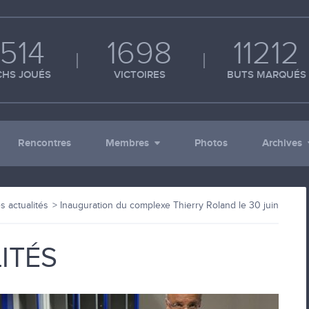
514
1698
11212
HS JOUÉS
VICTOIRES
BUTS MARQUÉS
Rencontres
Membres
Photos
Archives
s actualités
Inauguration du complexe Thierry Roland le 30 juin
ITÉS