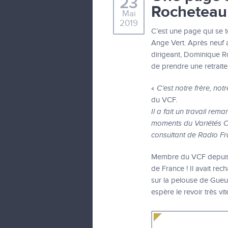
23
Rocheteau
Mai
2019
C’est une page qui se t
Ange Vert. Après neuf a
dirigeant, Dominique Ro
de prendre une retraite
«
C’est notre frère, not
du VCF.
Il a fait un travail re
moments du Variétés CF
consultant de Radio Fr
Membre du VCF depuis 19
de France ! Il avait r
sur la pelouse de Gue
espère le revoir très vit