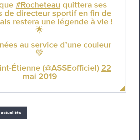
ique
#Rocheteau
quittera ses
s de directeur sportif en fin de
ais restera une légende à vie !
🌟
ées au service d’une couleur
💚
nt-Étienne (@ASSEofficiel)
22
mai 2019
 actualités