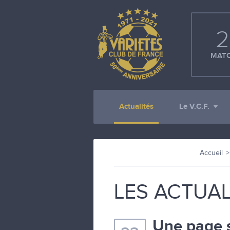
2
MATC
Actualités
Le V.C.F.
Accueil
LES ACTUAL
Une page 