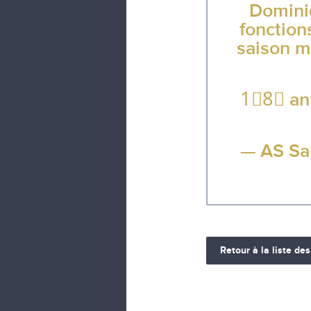
Domin
fonction
saison m
1⃣8⃣ ann
— AS Sai
Retour à la liste des