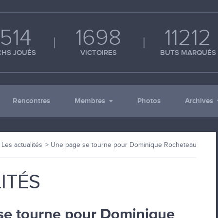
514
1698
11212
HS JOUÉS
VICTOIRES
BUTS MARQUÉS
Rencontres
Membres
Photos
Archives
Les actualités
Une page se tourne pour Dominique Rocheteau
ITÉS
se tourne pour Dominique