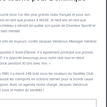
ourne pour l’un des plus grands clubs français et pour son
ns en tant que joueurs à l’ASSE, et neuf ans en tant que
cheteau a décidé de quitter son poste de Directeur Sportif et
 bien méritée.
re ami de toujours
, confie Jacques Vendroux, Manager Général
marquable à Saint-Étienne. Il a également participé aux grands
, il a apporté beaucoup pour notre club tout en étant
ance pendant 10 ans avec moi. »
81, il a inscrit 249 buts sous les couleurs du Variétés Club
echaussé les crampons en octobre dernier pour la bonne cause
ugnon. Avec un agenda moins chargé, Jacques Vendroux
e sous le maillot du Variétés !