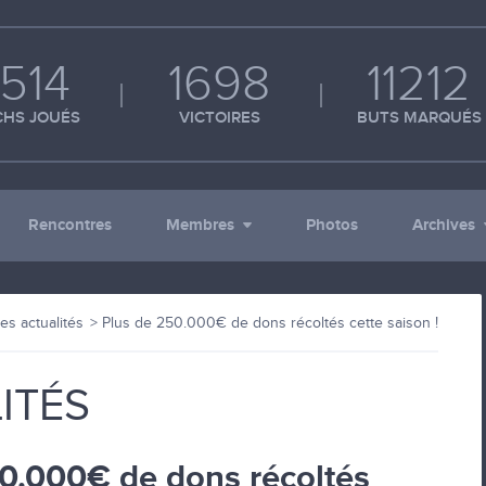
514
1698
11212
HS JOUÉS
VICTOIRES
BUTS MARQUÉS
Rencontres
Membres
Photos
Archives
es actualités
Plus de 250.000€ de dons récoltés cette saison !
ITÉS
0.000€ de dons récoltés