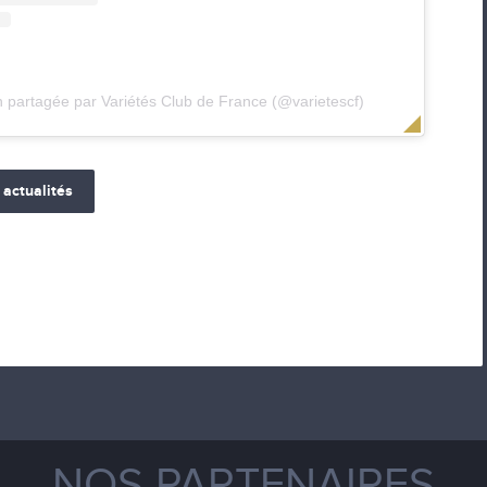
n partagée par Variétés Club de France (@varietescf)
 actualités
NOS PARTENAIRES