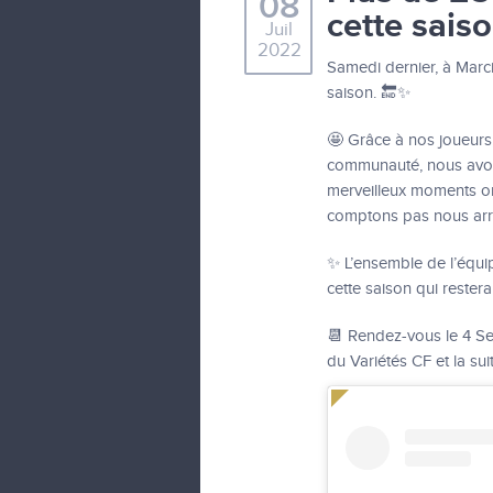
08
cette saiso
Juil
2022
Samedi dernier, à Marcil
saison. 🔚✨
🤩 Grâce à nos joueurs,
communauté, nous avons
merveilleux moments on
comptons pas nous arrê
✨ L’ensemble de l’équi
cette saison qui reste
📆 Rendez-vous le 4 Se
du Variétés CF et la sui