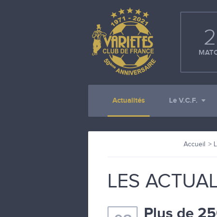
2
MATC
Actualités
Le V.C.F.
Accueil
L
LES ACTUAL
Plus de 25