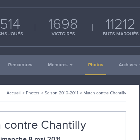
514
1698
11212
HS JOUÉS
VICTOIRES
BUTS MARQUÉS
Rencontres
Membres
Photos
Archives
Accueil
Photos
Saison 2010-2011
Match contre Chantilly
 contre Chantilly
imanche 8 mai 2011