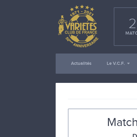
2
MATC
Actualités
Le V.C.F.
Match
D