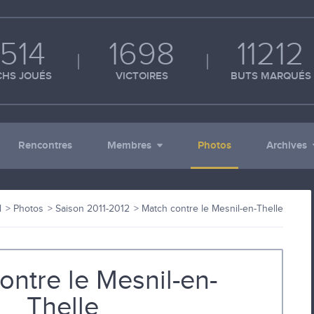
514
1698
11212
HS JOUÉS
VICTOIRES
BUTS MARQUÉS
Rencontres
Membres
Photos
Archives
l
Photos
Saison 2011-2012
Match contre le Mesnil-en-Thelle
ontre le Mesnil-en-
Thelle