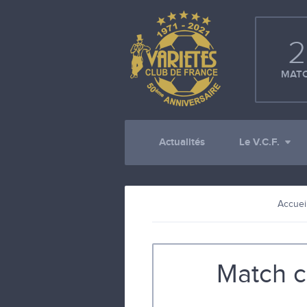
2
MATC
Actualités
Le V.C.F.
Accuei
Match c