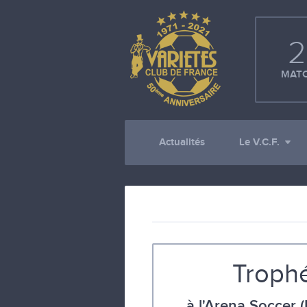
2
MATC
Actualités
Le V.C.F.
Troph
à l'Arena Soccer 