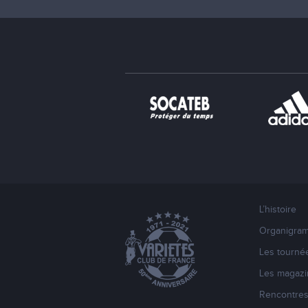
L’histoire
Organigra
Les tourné
Les magazi
Rencontre