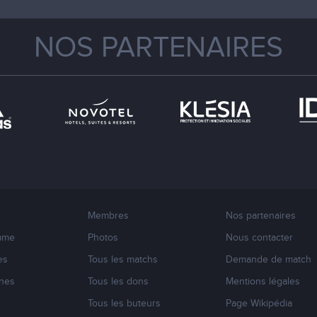
NOS PARTENAIRES
Membres
Nos partenaires
mme
Photos
Nous contacter
es
Tous les matchs
Demande de match
nes
Tous les dons
Mentions légales
s
Tous les buteurs
Page Wikipédia