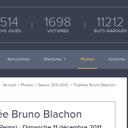
514
1698
11212
HS JOUÉS
VICTOIRES
BUTS MARQUÉS
Rencontres
Membres
Photos
Archives
Accueil
Photos
Saison 2011-2012
Trophée Bruno Blachon
ée Bruno Blachon
(Reims) - Dimanche 11 décembre 2011