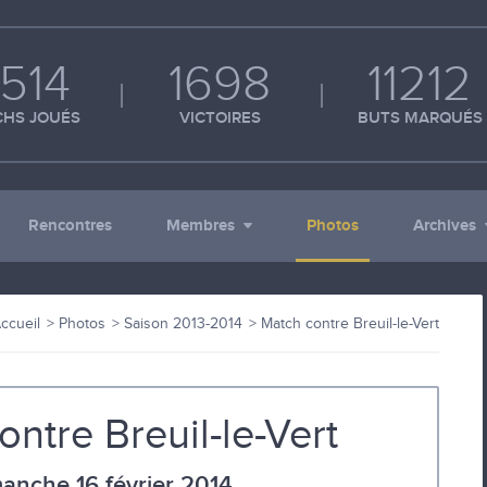
514
1698
11212
HS JOUÉS
VICTOIRES
BUTS MARQUÉS
Rencontres
Membres
Photos
Archives
ccueil
Photos
Saison 2013-2014
Match contre Breuil-le-Vert
ntre Breuil-le-Vert
anche 16 février 2014