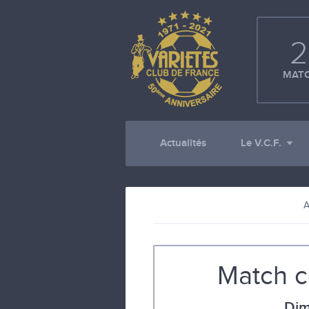
2
MATC
Actualités
Le V.C.F.
A
Match co
Dim