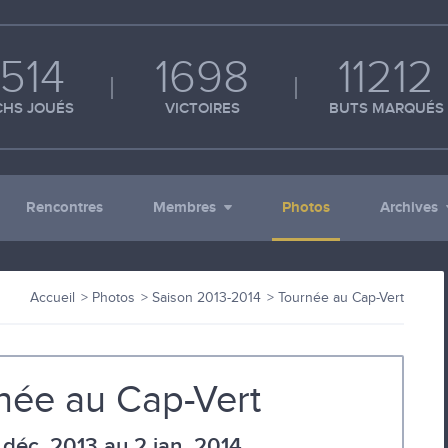
514
1698
11212
HS JOUÉS
VICTOIRES
BUTS MARQUÉS
Rencontres
Membres
Photos
Archives
Accueil
Photos
Saison 2013-2014
Tournée au Cap-Vert
née au Cap-Vert
déc. 2013 au 2 jan. 2014