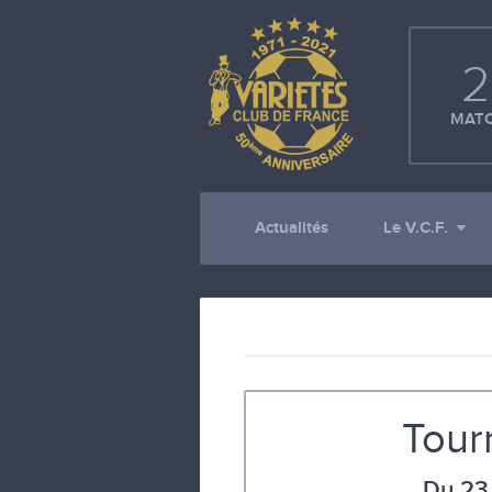
2
MATC
Actualités
Le V.C.F.
Tour
Du 23 