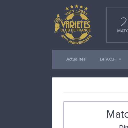
2
MATC
Actualités
Le V.C.F.
Matc
Di