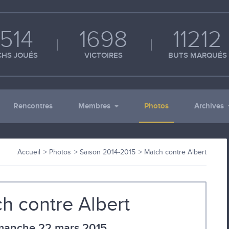
514
1698
11212
HS JOUÉS
VICTOIRES
BUTS MARQUÉS
Rencontres
Membres
Photos
Archives
Accueil
Photos
Saison 2014-2015
Match contre Albert
h contre Albert
manche 22 mars 2015