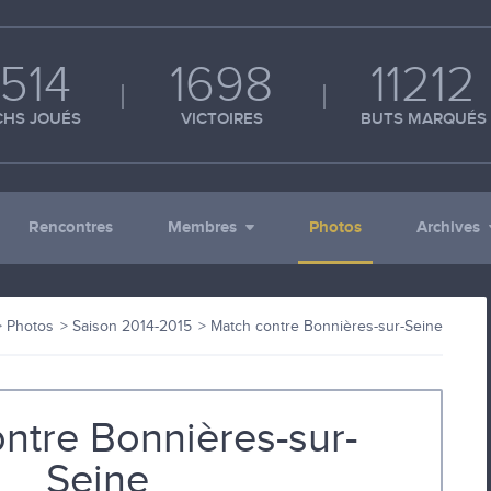
514
1698
11212
HS JOUÉS
VICTOIRES
BUTS MARQUÉS
Rencontres
Membres
Photos
Archives
Photos
Saison 2014-2015
Match contre Bonnières-sur-Seine
ntre Bonnières-sur-
Seine