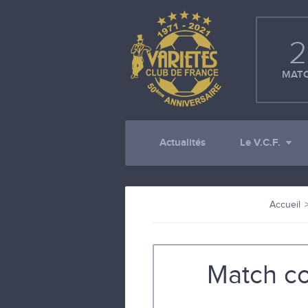
2
MATC
Actualités
Le V.C.F.
Accueil
Match co