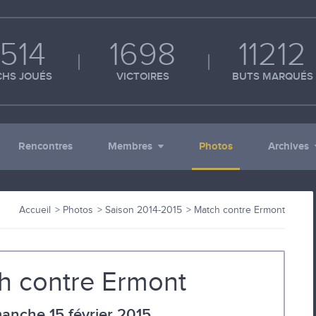
514
1698
11212
HS JOUÉS
VICTOIRES
BUTS MARQUÉS
Rencontres
Membres
Photos
Archives
Accueil
Photos
Saison 2014-2015
Match contre Ermont
h contre Ermont
anche 15 février 2015