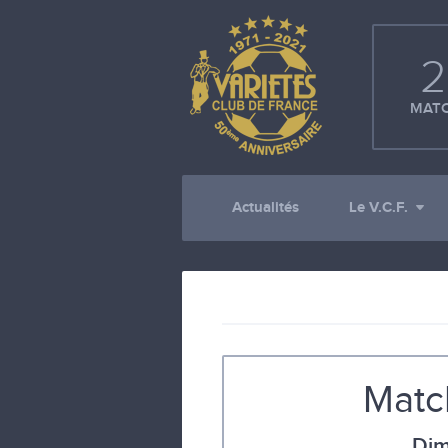
2
MATC
Actualités
Le V.C.F.
Matc
Dim