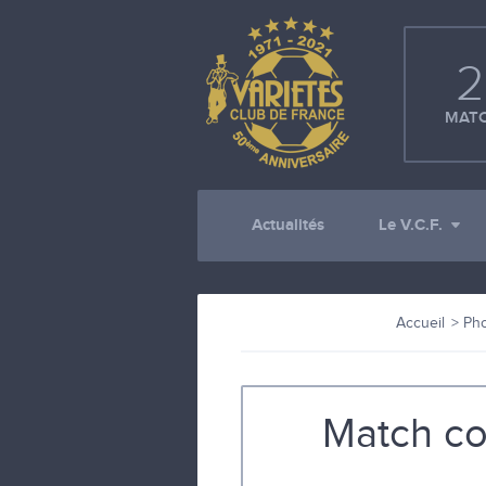
2
MATC
Actualités
Le V.C.F.
Accueil
Ph
Match co