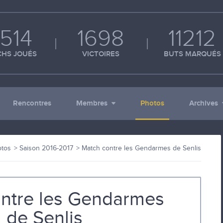
514
1698
11212
HS JOUÉS
VICTOIRES
BUTS MARQUÉS
Rencontres
Membres
Photos
Archives
otos
Saison 2016-2017
Match contre les Gendarmes de Senlis
ntre les Gendarmes
de Senlis