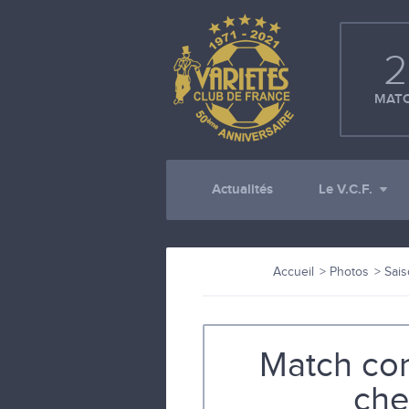
2
MATC
Actualités
Le V.C.F.
Accueil
Photos
Sais
Match con
che