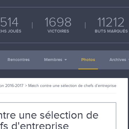
514
1698
11212
HS JOUÉS
VICTOIRES
BUTS MARQUÉS
Rencontres
Membres
Photos
Archives
on 2016-2017
Match contre une sélection de chefs d’entreprise
tre une sélection de
fs d'entreprise