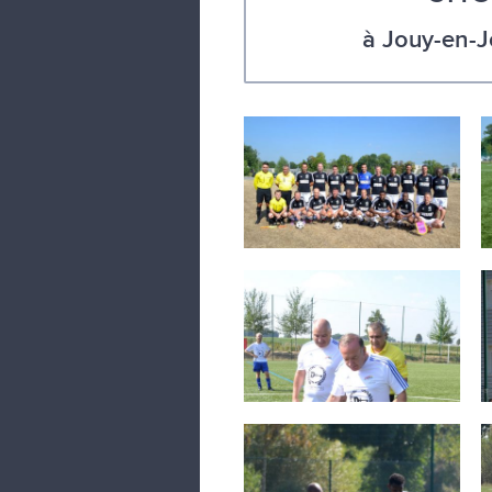
à Jouy-en-J