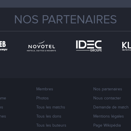
NOS PARTENAIRES
Membres
Nos partenaires
mme
Photos
Nous contacter
es
Tous les matchs
Demande de match
nes
Tous les dons
Mentions légales
s
Tous les buteurs
Page Wikipédia