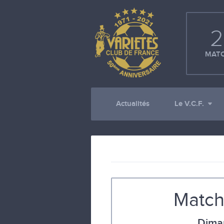
2
MATC
Actualités
Le V.C.F.
Match
Dima