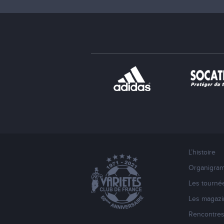
L’histoire
Organigra
Les tourné
Les magazi
Rencontre