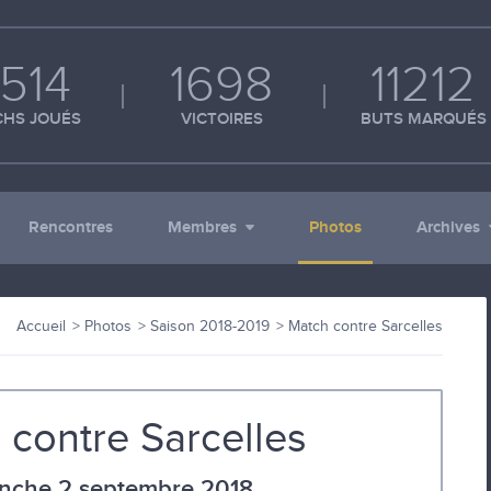
514
1698
11212
HS JOUÉS
VICTOIRES
BUTS MARQUÉS
Rencontres
Membres
Photos
Archives
Accueil
Photos
Saison 2018-2019
Match contre Sarcelles
 contre Sarcelles
nche 2 septembre 2018