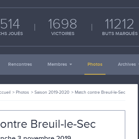
514
1698
11212
HS JOUÉS
VICTOIRES
BUTS MARQUÉS
Rencontres
Membres
Photos
Archives
ccueil
Photos
Saison 2019-2020
Match contre Breuil-le-Sec
ontre Breuil-le-Sec
nche 3 novembre 2019