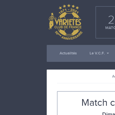
2
MATC
Actualités
Le V.C.F.
A
Match c
Dima