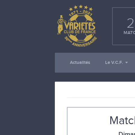
2
MATC
Actualités
Le V.C.F.
Matc
Dima