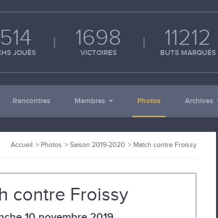
514
1698
11212
HS JOUÉS
VICTOIRES
BUTS MARQUÉS
Rencontres
Membres
Photos
Archives
Accueil
Photos
Saison 2019-2020
Match contre Froissy
h contre Froissy
nche 10 novembre 2019