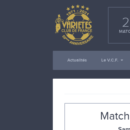
2
MATC
Actualités
Le V.C.F.
Match
Sam