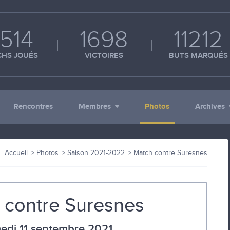
514
1698
11212
HS JOUÉS
VICTOIRES
BUTS MARQUÉS
Rencontres
Membres
Photos
Archives
Accueil
Photos
Saison 2021-2022
Match contre Suresnes
 contre Suresnes
edi 11 septembre 2021