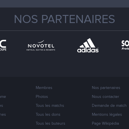
NOS PARTENAIRES
Membres
Nos partenaires
mme
Photos
Nous contacter
es
Tous les matchs
Demande de match
nes
Tous les dons
Mentions légales
s
Tous les buteurs
Page Wikipédia