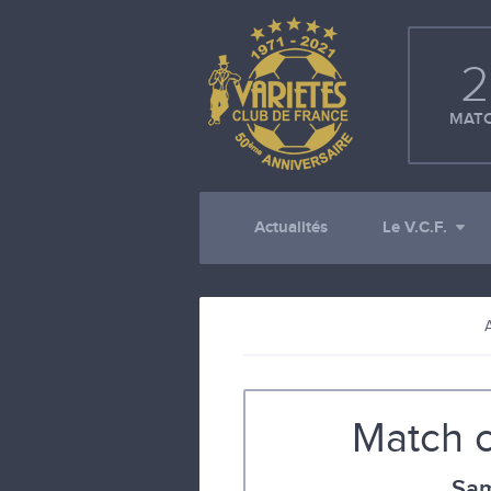
2
MATC
Actualités
Le V.C.F.
Match 
Sam