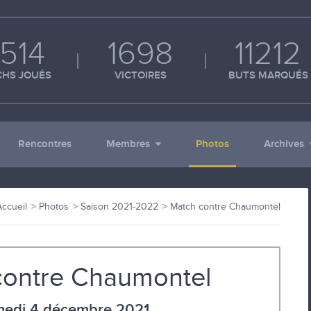
514
1698
11212
HS JOUÉS
VICTOIRES
BUTS MARQUÉS
Rencontres
Membres
Photos
Archives
Accueil
Photos
Saison 2021-2022
Match contre Chaumontel
contre Chaumontel
edi 4 décembre 2021