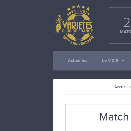
2
MATC
Actualités
Le V.C.F.
Accueil
Match 