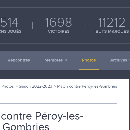
514
1698
11212
HS JOUÉS
VICTOIRES
BUTS MARQUÉS
Rencontres
Membres
Photos
Archives
Photos
Saison 2022-2023
Match contre Péroy-les-Gombries
contre Péroy-les-
Gombries