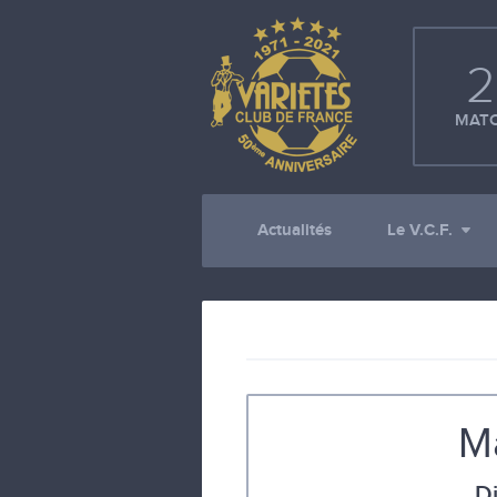
2
MATC
Actualités
Le V.C.F.
M
D