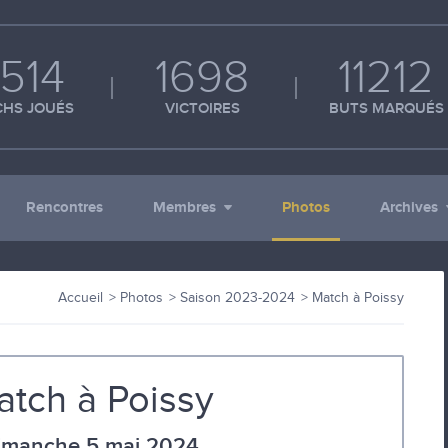
514
1698
11212
HS JOUÉS
VICTOIRES
BUTS MARQUÉS
Rencontres
Membres
Photos
Archives
Accueil
Photos
Saison 2023-2024
Match à Poissy
atch à Poissy
imanche 5 mai 2024