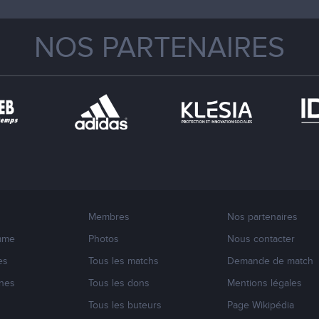
NOS PARTENAIRES
Membres
Nos partenaires
mme
Photos
Nous contacter
es
Tous les matchs
Demande de match
nes
Tous les dons
Mentions légales
s
Tous les buteurs
Page Wikipédia