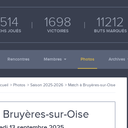
514
1698
11212
HS JOUÉS
VICTOIRES
BUTS MARQUÉS
Rencontres
Membres
Photos
Archives
cueil
Photos
Saison 2025-2026
Match à Bruyères-sur-Oise
 Bruyères-sur-Oise
di 13 septembre 2025