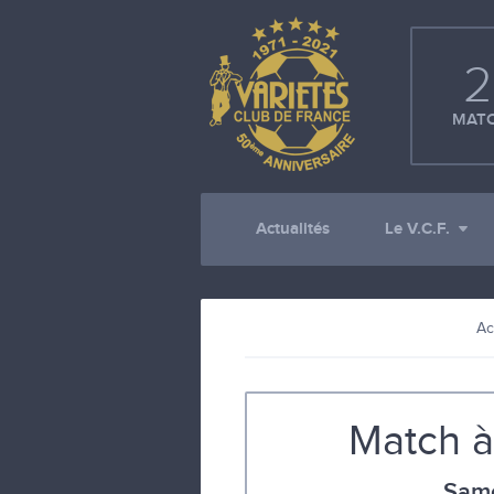
2
MATC
Actualités
Le V.C.F.
Ac
Match à
Same