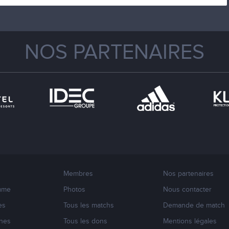
NOS PARTENAIRES
Membres
Nos partenaires
mme
Photos
Nous contacter
es
Tous les matchs
Demande de match
nes
Tous les dons
Mentions légales