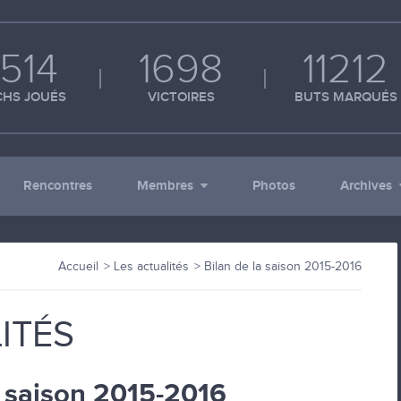
514
1698
11212
HS JOUÉS
VICTOIRES
BUTS MARQUÉS
Rencontres
Membres
Photos
Archives
Accueil
Les actualités
Bilan de la saison 2015-2016
ITÉS
a saison 2015-2016