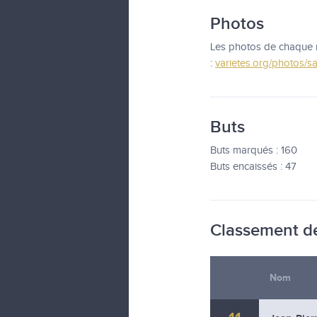
Photos
Les photos de chaque r
:
varietes.org/photos/s
Buts
Buts marqués : 160
Buts encaissés : 47
Classement de
Nom