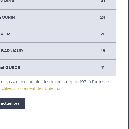
re ORTS
31
ABOURIN
24
IVIER
20
n BARNIAUD
16
hel GUEDE
11
le classement complet des buteurs depuis 1971 à l’adresse
archives/classement-des-buteurs/
.
 actualités