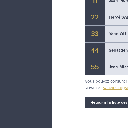
1
Jean-Pier
2
Hervé S
3
Yann OLL
4
Sébastie
5
Jean-Mic
Vous pouvez consulter 
suivante :
varietes.org/
Retour à la liste des