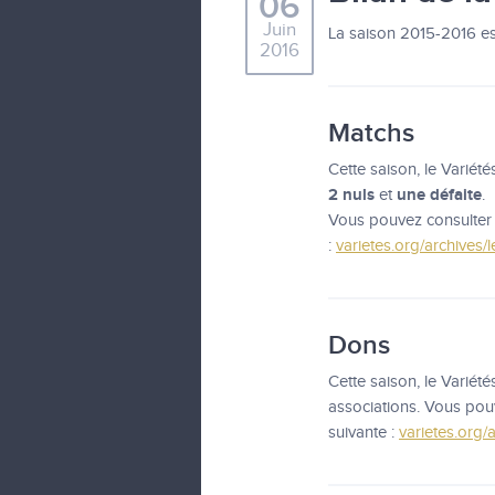
06
Juin
La saison 2015-2016 es
2016
Matchs
Cette saison, le Variét
2 nuls
une défaite
et
.
Vous pouvez consulter l
:
varietes.org/archives/
Dons
Cette saison, le Variét
associations. Vous pouv
suivante :
varietes.org/