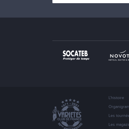
L’histoire
Organigra
Les tourné
Les magazi