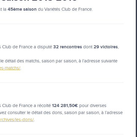
45ème saison
t la
du Variétés Club de France.
32 rencontres
29 victoires
és Club de France a disputé
dont
,
e détail des matchs, saison par saison, à l’adresse suivante
les-matchs/
.
124 281,50€
és Club de France a récolté
pour diverses
ez consulter le détail des dons, saison par saison, à l’adresse
archives/les-dons/
.