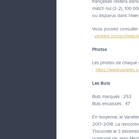
françaises restera dans
match nul (2-2), 100 00
ou disparus dans l’exer
Vous pouvez consulter l
:
varietes.org/archives/
Photos
Les photos de chaque r
:
https://www.varietes.
Les Buts
Buts marqués : 253
Buts encaissés : 47
En moyenne, le Variété
2017-2018. La rencontre 
Thourotte le 3 décemb
quintuplé de Jean-Mich