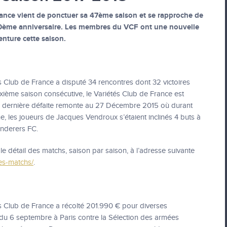
rance vient de ponctuer sa 47ème saison et se rapproche de
50ème anniversaire. Les membres du VCF ont une nouvelle
enture cette saison.
és Club de France a disputé 34 rencontres dont 32 victoires
xième saison consécutive, le Variétés Club de France est
la dernière défaite remonte au 27 Décembre 2015 où durant
ne, les joueurs de Jacques Vendroux s’étaient inclinés 4 buts à
nderers FC.
e détail des matchs, saison par saison, à l’adresse suivante
les-matchs/
.
és Club de France a récolté 201.990 € pour diverses
 du 6 septembre à Paris contre la Sélection des armées