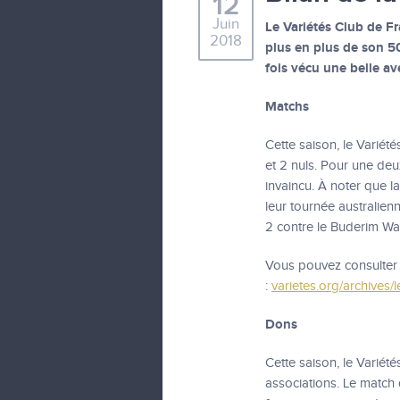
12
Juin
Le Variétés Club de F
2018
plus en plus de son 
fois vécu une belle av
Matchs
Cette saison, le Variét
et 2 nuls. Pour une deu
invaincu. À noter que 
leur tournée australien
2 contre le Buderim Wa
Vous pouvez consulter l
:
varietes.org/archives/
Dons
Cette saison, le Variét
associations. Le match