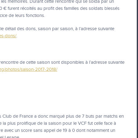
 les mémoires. Durant cette rencontre qui se solda par un
0 € furent récoltés au profit des familles des soldats blessés
cice de leurs fonctions.
e détail des dons, saison par saison, à l’adresse suivante
les-dons/
.
encontre de cette saison sont disponibles à l’adresse suivante
org/photos/saison-2017-2018/
s Club de France a donc marqué plus de 7 buts par matchs en
la plus prolifique de la saison pour le VCF fut celle face à
re avec un score sans appel de 19 à 0 dont notamment un
el Lesage.