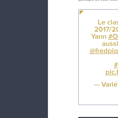
Le cla
2017/2
Yann
#Ol
auss
@fredpiq
#
pic
— Varié