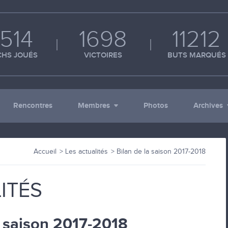
514
1698
11212
HS JOUÉS
VICTOIRES
BUTS MARQUÉS
Rencontres
Membres
Photos
Archives
Accueil
Les actualités
Bilan de la saison 2017-2018
ITÉS
a saison 2017-2018