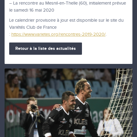
– La rencontre au Mesnil-en-Thelle (60), initialement prévue
le samedi 16 mai 2020
Le calendrier provisoire à jour est disponible sur le site du
Variétés Club de France
:
https://www.varietes.org/rencontres-2019-2020/
.
Retour à la liste des actualités