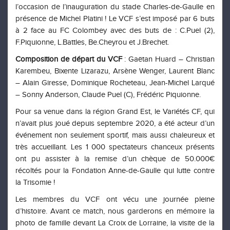
l’occasion de l’inauguration du stade Charles-de-Gaulle en
présence de Michel Platini ! Le VCF s’est imposé par 6 buts
à 2 face au FC Colombey avec des buts de : C.Puel (2),
F.Piquionne, L.Battles, Be.Cheyrou et J.Brechet.
Composition de départ du VCF
: Gaëtan Huard – Christian
Karembeu, Bixente Lizarazu, Arsène Wenger, Laurent Blanc
–
Alain Giresse
,
Dominique Rocheteau,
Jean-Michel La
r
qué
–
Sonny Anderson, Claude Puel (C), Frédéric Piquionne.
Pour sa venue dans la région Grand Est,
l
e V
ariétés CF
, qui
n’avait
plus
joué depuis septembre 2020, a
été acteur d’un
événement non seulement sportif, mais aussi
chaleureux et
très accueillant
.
L
es 1 000 spectateurs
chanceux
présents
ont pu assister à la remise d’u
n
chèque de 50.000€
récolté
s
pour la Fondation Anne-de-Gaulle
qui lutte contre
la Trisomie
!
Les membres du VCF ont vécu une journée pleine
d’histoire. Avant ce match, nous garderons en mémoire la
photo de famille
devant La Croix de Lorraine, la visite de la