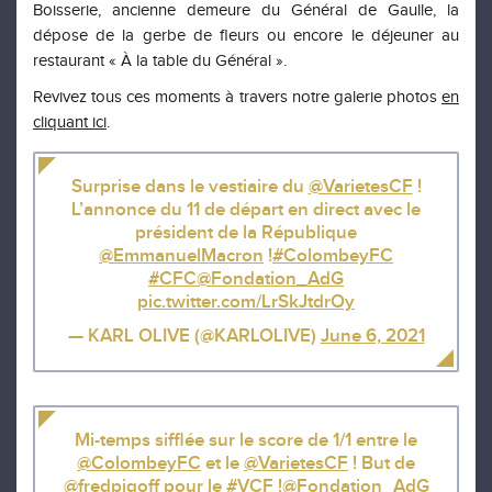
Bo
i
sserie, ancienne demeure du Général de Gaulle,
la
dépose de la gerbe de fleurs
ou encore le déjeuner au
restaurant « À la table du Général ».
Re
vivez tous ces moments à travers notre
galerie photos
en
cliquant ici
.
Surprise dans le vestiaire du
@VarietesCF
!
L’annonce du 11 de départ en direct avec le
président de la République
@EmmanuelMacron
!
#ColombeyFC
#CFC
@Fondation_AdG
pic.twitter.com/LrSkJtdrOy
— KARL OLIVE (@KARLOLIVE)
June 6, 2021
Mi-temps sifflée sur le score de 1/1 entre le
@ColombeyFC
et le
@VarietesCF
! But de
@fredpiqoff
pour le
#VCF
!
@Fondation_AdG