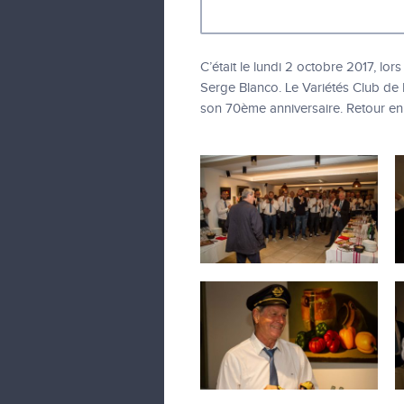
C’était le lundi 2 octobre 2017, lo
Serge Blanco. Le Variétés Club de F
son 70ème anniversaire. Retour e