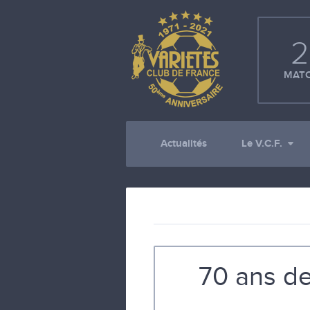
2
MATC
Actualités
Le V.C.F.
70 ans de