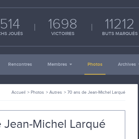
514
1698
11212
HS JOUÉS
VICTOIRES
BUTS MARQUÉS
Rencontres
Membres
Photos
Archives
Accueil
Photos
Autres
70 ans de Jean-Michel Larqué
 Jean-Michel Larqué