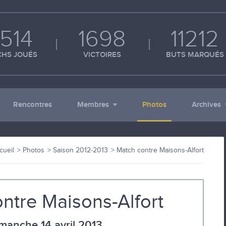
514
1698
11212
HS JOUÉS
VICTOIRES
BUTS MARQUÉS
Rencontres
Membres
Photos
Archives
cueil
Photos
Saison 2012-2013
Match contre Maisons-Alfort
ntre Maisons-Alfort
manche 14 avril 2013