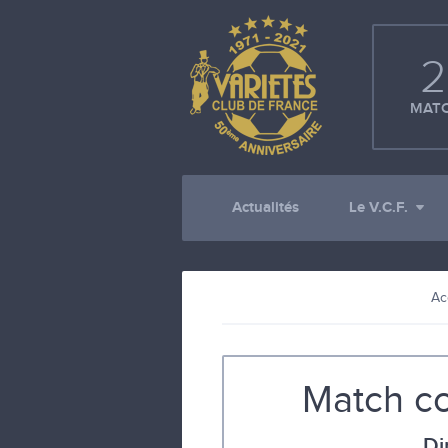
2
MATC
Actualités
Le V.C.F.
Ac
Match co
Di