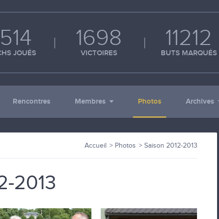
514
1698
11212
HS JOUÉS
VICTOIRES
BUTS MARQUÉS
Rencontres
Membres
Photos
Archives
Accueil
Photos
Saison 2012-2013
2-2013