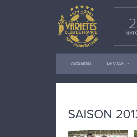
2
MATC
Actualités
Le V.C.F.
SAISON 201