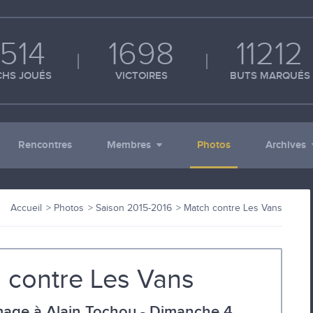
514
1698
11212
HS JOUÉS
VICTOIRES
BUTS MARQUÉS
Rencontres
Membres
Photos
Archives
Accueil
Photos
Saison 2015-2016
Match contre Les Vans
 contre Les Vans
age à Alain Tochou - Dimanche 4