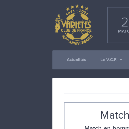
2
MATC
Actualités
Le V.C.F.
Match
Match en homm